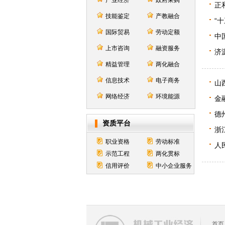
产业经济
政府采购
正
技能鉴定
产教融合
“
国际贸易
劳动定额
中
上市咨询
融资服务
济
精益管理
两化融合
信息技术
电子商务
山
网络经济
环境能源
金
德
资质平台
浙
职业资格
劳动标准
人
示范工程
两化贯标
信用评价
中小企业服务
首页