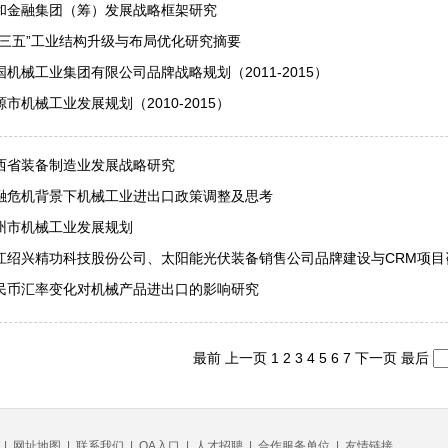
和金融集团（筹）发展战略框架研究
十三五”工业结构升级与布局优化研究摘要
国机械工业集团有限公司品牌战略规划（2011-2015）
源市机械工业发展规划（2010-2015）
西省装备制造业发展战略研究
融危机背景下机械工业进出口政策调整及思考
州市机械工业发展规划
江绍兴精功科技股份公司、太阳能光伏装备销售公司品牌建设与CRM项目
民币汇率变化对机械产品进出口的影响研究
最前
上一页
1
2
3
4
5
6
7
下一页
最后
|
网址地图
|
联系我们
|
OA入口
|
人才招聘
|
合作服务单位
|
友情链接