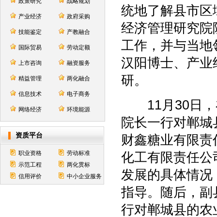
政策研究
战略规划
统地了解县市区域
产业经济
政府采购
经济管理研究院
技能鉴定
产教融合
工作，并与当地
国际贸易
劳动定额
汉阳博士、产业
上市咨询
融资服务
研。
精益管理
两化融合
信息技术
电子商务
11月30日，
网络经济
环境能源
院长一行对郸城
资质平台
财鑫糖业有限责
职业资格
劳动标准
化工有限责任公
示范工程
两化贯标
发展的具体情况
信用评价
中小企业服务
指导。随后，副
行对郸城县的农