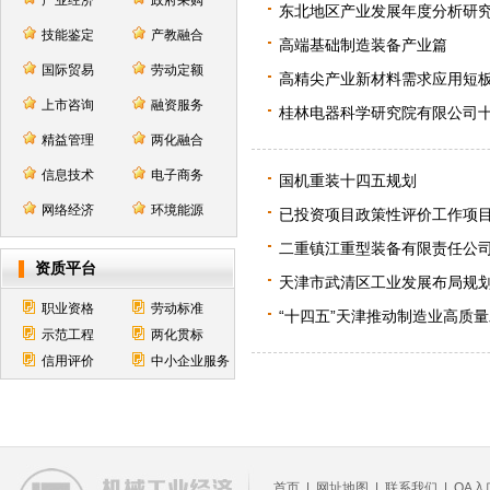
产业经济
政府采购
东北地区产业发展年度分析研
技能鉴定
产教融合
高端基础制造装备产业篇
国际贸易
劳动定额
高精尖产业新材料需求应用短
上市咨询
融资服务
桂林电器科学研究院有限公司
精益管理
两化融合
信息技术
电子商务
国机重装十四五规划
网络经济
环境能源
已投资项目政策性评价工作项
二重镇江重型装备有限责任公
资质平台
天津市武清区工业发展布局规
职业资格
劳动标准
“十四五”天津推动制造业高质
示范工程
两化贯标
信用评价
中小企业服务
首页
|
网址地图
|
联系我们
|
OA入